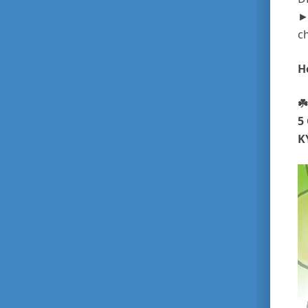
►
ch
H
☘
5
KÝ