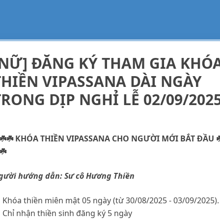
[NỮ] ĐĂNG KÝ THAM GIA KHÓ
THIỀN VIPASSANA DÀI NGÀY
TRONG DỊP NGHỈ LỄ 02/09/202
️☘️☘️ KHÓA THIỀN VIPASSANA CHO NGƯỜI MỚI BẮT ĐẦU ☘
☘️
gười hướng dẫn: Sư cô Hương Thiền
 Khóa thiền miên mật 05 ngày (từ 30/08/2025 - 03/09/2025).
 Chỉ nhận thiền sinh đăng ký 5 ngày