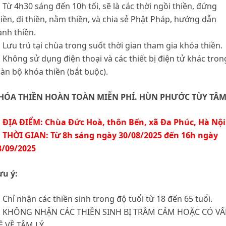
 Từ 4h30 sáng đến 10h tối, sẽ là các thời ngồi thiền, đứng
hiền, đi thiền, nằm thiền, và chia sẻ Phật Pháp, hướng dẫn
ành thiền.
 Lưu trú tại chùa trong suốt thời gian tham gia khóa thiền.
 Không sử dụng điện thoại và các thiết bị điện tử khác tron
oàn bộ khóa thiền (bắt buộc).
HÓA THIỀN HOÀN TOÀN MIỄN PHÍ. HÙN PHƯỚC TÙY TÂM
 ĐỊA ĐIỂM: Chùa Đức Hoà, thôn Bến, xã Đa Phúc, Hà Nội
 THỜI GIAN: Từ 8h sáng ngày 30/08/2025 đến 16h ngày
3/09/2025
ưu ý:
 Chỉ nhận các thiền sinh trong độ tuổi từ 18 đến 65 tuổi.
 KHÔNG NHẬN CÁC THIỀN SINH BỊ TRẦM CẢM HOẶC CÓ V
Ề VỀ TÂM LÝ