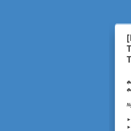
☘
☘️
N
►
►