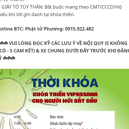
 GIẤY TỜ TÙY THÂN: Bắt buộc mang theo CMT/CCCD/Hộ
iếu khi tới ghi danh tại khóa thiền.
otline BTC: Phật tử Phương: 0915.922.482
️☘️☘️ VUI LÒNG ĐỌC KỸ CÁC LƯU Ý VỀ NỘI QUY (5 KHÔNG 
 CÓ - 5 CAM KẾT) & XE CHUNG DƯỚI ĐÂY TRƯỚC KHI ĐĂN
 ☘️☘️☘️