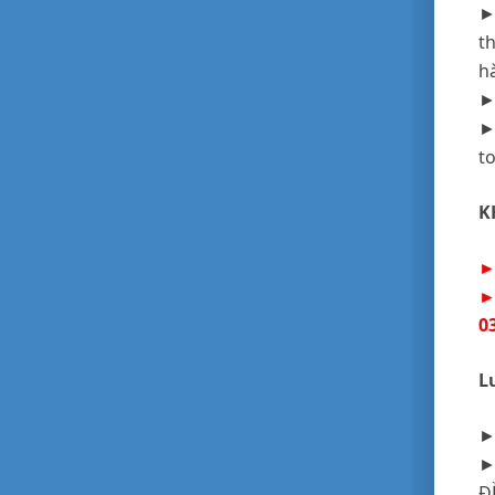
►
t
h
►
►
t
K
►
►
0
L
►
►
Đ